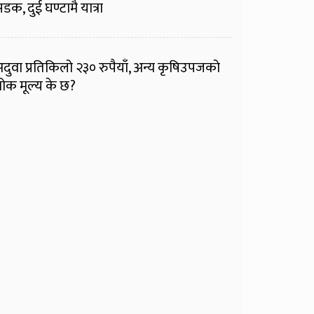
डक, दुई घण्टामै यात्रा
दुवा प्रतिकिलो २३० रुपैयाँ, अन्य कृषिउपजको
ोक मूल्य के छ?