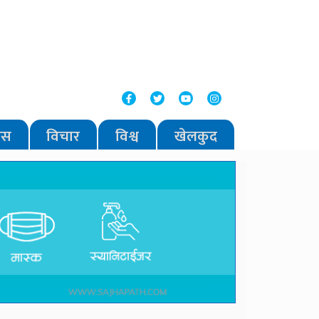
वास
विचार
विश्व
खेलकुद