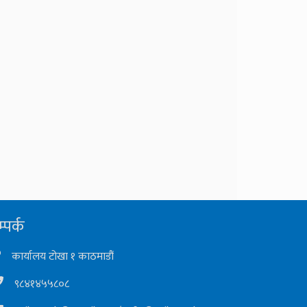
्पर्क
कार्यालय टोखा १ काठमाडौं
९८४१४५५८०८