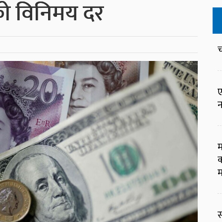
ाको विनिमय दर
च
ए
न
म
क
म
स