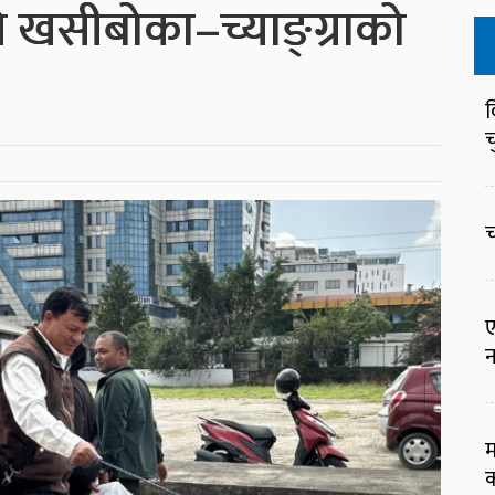
ि खसीबोका–च्याङ्ग्राको
व
च
च
ए
न
म
क