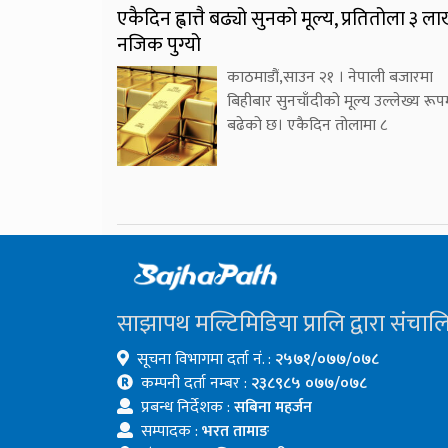
एकैदिन ह्वात्तै बढ्यो सुनको मूल्य, प्रतितोला ३ ल
नजिक पुग्यो
काठमाडौं,साउन २१ । नेपाली बजारमा
बिहीबार सुनचाँदीको मूल्य उल्लेख्य रूप
बढेको छ। एकैदिन तोलामा ८
साझापथ मल्टिमिडिया प्रालि द्वारा संचाल
सूचना विभागमा दर्ता नं. :
२५७१/०७७/०७८
कम्पनी दर्ता नम्बर :
२३८९८५ ०७७/०७८
प्रबन्ध निर्देशक :
सबिना महर्जन
सम्पादक :
भरत तामाङ