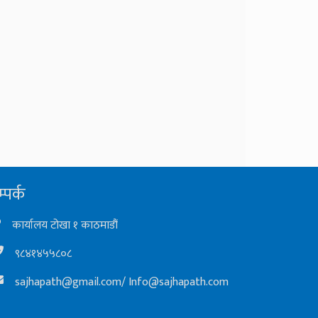
्पर्क
कार्यालय टोखा १ काठमाडौं
९८४१४५५८०८
sajhapath@gmail.com
/
Info@sajhapath.com