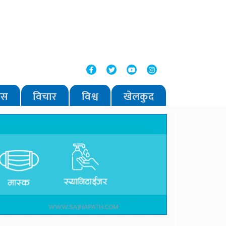
वास
विचार
विश्व
खेलकुद