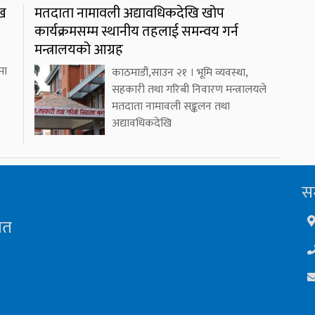
ाख
मतदाता नामावली अद्यावधिकदेखि खोप
कार्यक्रमसम्म स्थानीय तहलाई समन्वय गर्न
मन्त्रालयको आग्रह
मा
काठमाडौं,साउन २१ । भूमि व्यवस्था,
सहकारी तथा गरिबी निवारण मन्त्रालयले
मतदाता नामावली सङ्कलन तथा
अद्यावधिकदेखि
सम
ित