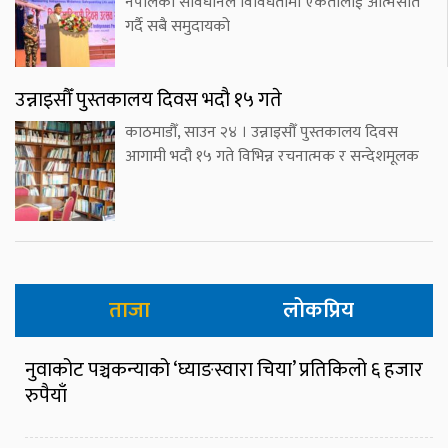
नेपालको संविधानले विविधतामा एकतालाई आत्मसात
गर्दै सबै समुदायको
उन्नाइसौँ पुस्तकालय दिवस भदौ १५ गते
काठमाडौँ, साउन २४ । उन्नाइसौँ पुस्तकालय दिवस
आगामी भदौ १५ गते विभिन्न रचनात्मक र सन्देशमूलक
ताजा
लोकप्रिय
नुवाकोट पञ्चकन्याको ‘घ्याङस्वारा चिया’ प्रतिकिलो ६ हजार
रुपैयाँ