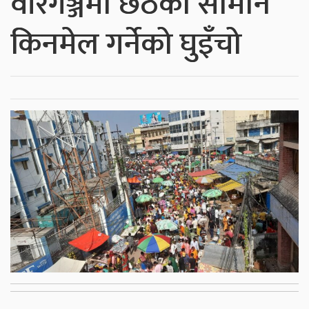
वीरगञ्जमा छठका सामान
किनमेल गर्नेको घुइँचो