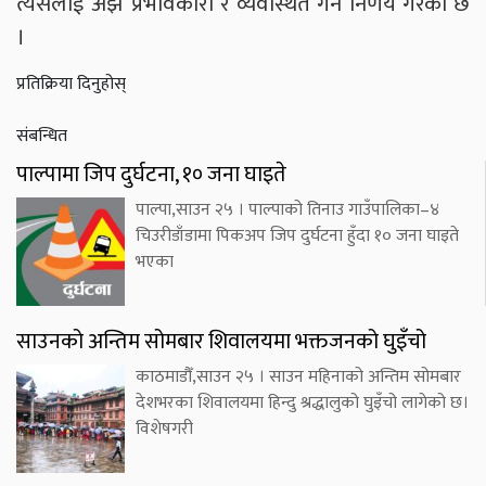
त्यसलाई अझ प्रभावकारी र व्यवस्थित गर्ने निर्णय गरेको छ
।
प्रतिक्रिया दिनुहोस्
संबन्धित
पाल्पामा जिप दुर्घटना, १० जना घाइते
पाल्पा,साउन २५ । पाल्पाको तिनाउ गाउँपालिका–४
चिउरीडाँडामा पिकअप जिप दुर्घटना हुँदा १० जना घाइते
भएका
साउनको अन्तिम सोमबार शिवालयमा भक्तजनको घुइँचो
काठमाडौँ,साउन २५ । साउन महिनाको अन्तिम सोमबार
देशभरका शिवालयमा हिन्दु श्रद्धालुको घुइँचो लागेको छ।
विशेषगरी