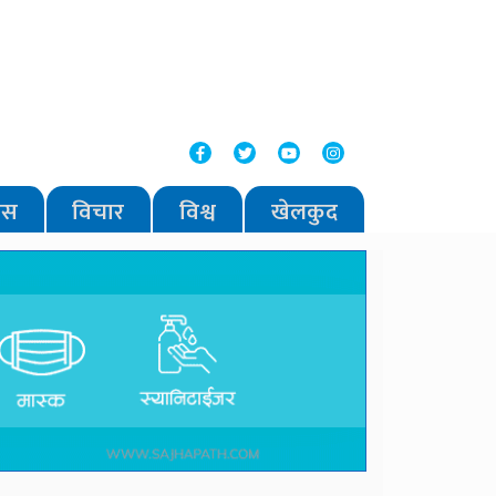
वास
विचार
विश्व
खेलकुद