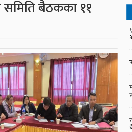
्रीय समिति बैठकका ११
म
आ
प
म
स
र
ब