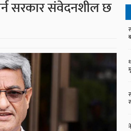
षा गर्न सरकार संवेदनशील छ
स
ब
थ
म
स
स
न