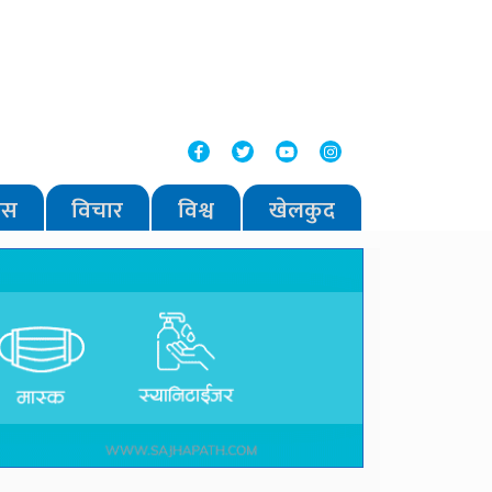
वास
विचार
विश्व
खेलकुद