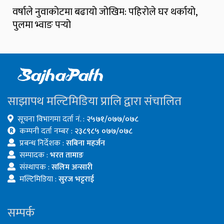
वर्षाले नुवाकोटमा बढायो जोखिम: पहिरोले घर थर्कायो,
पुलमा भ्वाङ पर्‍यो
साझापथ मल्टिमिडिया प्रालि द्वारा संचालित
सूचना विभागमा दर्ता नं. :
२५७१/०७७/०७८
कम्पनी दर्ता नम्बर :
२३८९८५ ०७७/०७८
प्रबन्ध निर्देशक :
सबिना महर्जन
सम्पादक :
भरत तामाङ
संस्थापक :
सलिम अन्सारी
मल्टिमिडिया :
सुरज भट्टराई
सम्पर्क