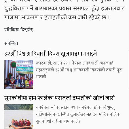
युद्धविराम गर्ने बारम्बारका प्रयास असफल हुँदा इजरालबाट
गाजामा आक्रमण र हताहतीको क्रम जारी रहेको छ ।
प्रतिक्रिया दिनुहोस्
संबन्धित
३२औँ विश्व आदिवासी दिवस खुलामञ्चमा मनाइने
काठमाडौँ, साउन २१ । नेपाल आदिवासी जनजाति
महासङ्घले ३२औँ विश्व आदिवासी दिवसको तयारी पूरा
भएको
सुनकोशीमा हाम फालेका पराजुली दम्पतीको खोजी जारी
काभ्रेपलान्चोक,साउन २१ । काभ्रेपलाञ्चोकको भुम्लु
गाउँपालिका–८ स्थित दुलालेश्वर महादेव मन्दिर नजिक
सुनकोशी नदीमा हाम फालेर