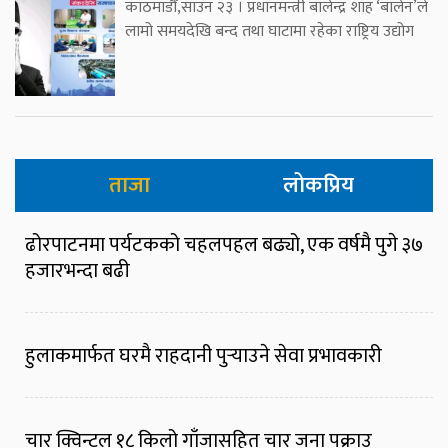
काठमाडौँ,साउन २३ । प्रधानमन्त्री बालेन्द्र शाह ‘बालेन’ले
लामो समयदेखि बन्द तथा घाटामा रहेका राष्ट्रिय उद्योग
ताजा
लोकप्रिय
ढोरपाटनमा पर्यटकको चहलपहल बढ्यो, एक वर्षमै पुगे ३७
हजारभन्दा बढी
हुलाकमार्फत घरमै राहदानी पुर्‍याउने सेवा प्रभावकारी
चार क्विन्टल १८ किलो गाँजासहित चार जना पक्राउ