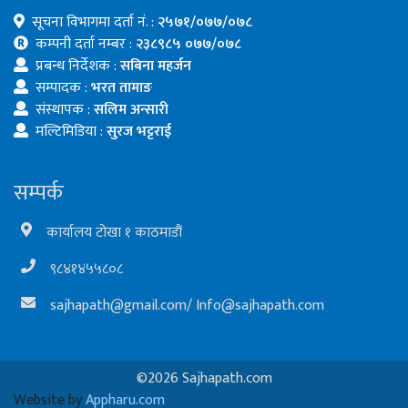
सूचना विभागमा दर्ता नं. :
२५७१/०७७/०७८
कम्पनी दर्ता नम्बर :
२३८९८५ ०७७/०७८
प्रबन्ध निर्देशक :
सबिना महर्जन
सम्पादक :
भरत तामाङ
संस्थापक :
सलिम अन्सारी
मल्टिमिडिया :
सुरज भट्टराई
सम्पर्क
कार्यालय टोखा १ काठमाडौं
९८४१४५५८०८
sajhapath@gmail.com
/
Info@sajhapath.com
©2026 Sajhapath.com
Website by
Appharu.com