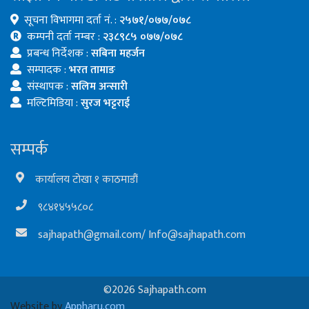
सूचना विभागमा दर्ता नं. :
२५७१/०७७/०७८
कम्पनी दर्ता नम्बर :
२३८९८५ ०७७/०७८
प्रबन्ध निर्देशक :
सबिना महर्जन
सम्पादक :
भरत तामाङ
संस्थापक :
सलिम अन्सारी
मल्टिमिडिया :
सुरज भट्टराई
सम्पर्क
कार्यालय टोखा १ काठमाडौं
९८४१४५५८०८
sajhapath@gmail.com
/
Info@sajhapath.com
©2026 Sajhapath.com
Website by
Appharu.com