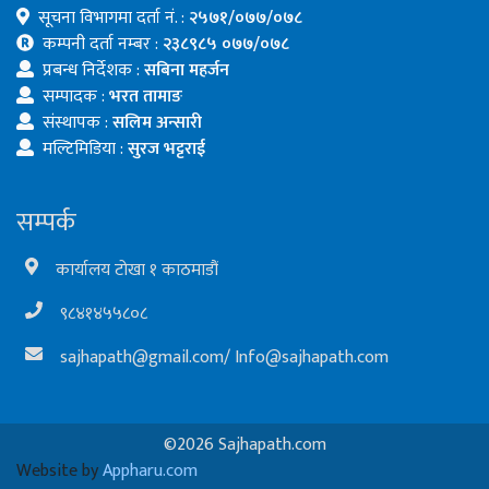
सूचना विभागमा दर्ता नं. :
२५७१/०७७/०७८
कम्पनी दर्ता नम्बर :
२३८९८५ ०७७/०७८
प्रबन्ध निर्देशक :
सबिना महर्जन
सम्पादक :
भरत तामाङ
संस्थापक :
सलिम अन्सारी
मल्टिमिडिया :
सुरज भट्टराई
सम्पर्क
कार्यालय टोखा १ काठमाडौं
९८४१४५५८०८
sajhapath@gmail.com
/
Info@sajhapath.com
©2026 Sajhapath.com
Website by
Appharu.com