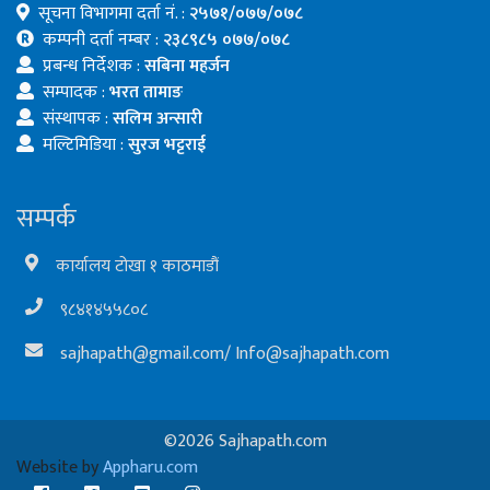
सूचना विभागमा दर्ता नं. :
२५७१/०७७/०७८
कम्पनी दर्ता नम्बर :
२३८९८५ ०७७/०७८
प्रबन्ध निर्देशक :
सबिना महर्जन
सम्पादक :
भरत तामाङ
संस्थापक :
सलिम अन्सारी
मल्टिमिडिया :
सुरज भट्टराई
सम्पर्क
कार्यालय टोखा १ काठमाडौं
९८४१४५५८०८
sajhapath@gmail.com
/
Info@sajhapath.com
©2026 Sajhapath.com
Website by
Appharu.com