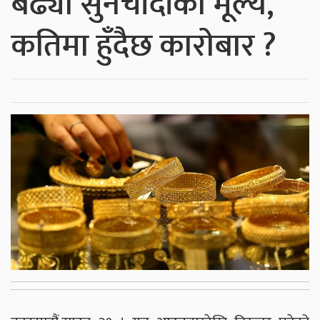
बढ्याे सुनचाँदीकाे मूल्य,
कतिमा हुँदैछ काराेबार ?