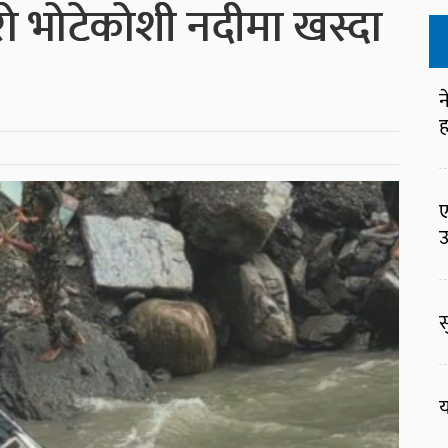
रो भोटेकोशी नदीमा खस्दा
न
ह
ए
उ
स
य