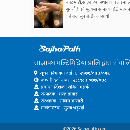
काठमाडौँ,साउन २२। स्थानीय बजारमा
सुनचाँदीको मूल्यमा सामान्य वृद्धि भएक
। नेपाल सुनचाँदी व्यवसायी
साझापथ मल्टिमिडिया प्रालि द्वारा संचाल
सूचना विभागमा दर्ता नं. :
२५७१/०७७/०७८
कम्पनी दर्ता नम्बर :
२३८९८५ ०७७/०७८
प्रबन्ध निर्देशक :
सबिना महर्जन
सम्पादक :
भरत तामाङ
संस्थापक :
सलिम अन्सारी
मल्टिमिडिया :
सुरज भट्टराई
©2026 Sajhapath.com