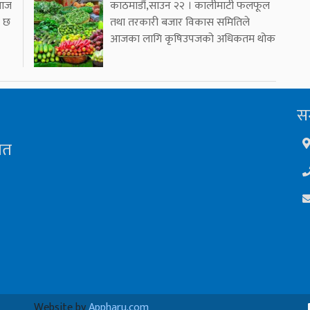
 आज
काठमाडौं,साउन २२ । कालीमाटी फलफूल
ो छ
तथा तरकारी बजार विकास समितिले
आजका लागि कृषिउपजको अधिकतम थोक
सम
ित
Website by
Appharu.com