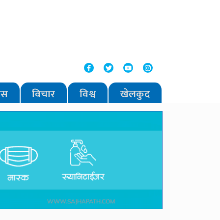
वास
विचार
विश्व
खेलकुद