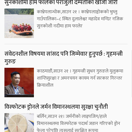
सुनकोशीमा हाम फालेका पराजुली दम्पतीको खोजी जारी
काभ्रेपलान्चोक,साउन २१ । काभ्रेपलाञ्चोकको भुम्लु
गाउँपालिका–८ स्थित दुलालेश्वर महादेव मन्दिर नजिक
सुनकोशी नदीमा हाम फालेर
संवेदनशील विषयमा सांसद पनि जिम्मेवार हुनुपर्छ : गृहमन्त्री
गुरुङ
काठमाडौं,साउन २१ । गृहमन्त्री सुधन गुरुङले मुलुकमा
शान्तिसुरक्षा र अमनचयन कायम गर्न सरकार निरन्तर
क्रियाशील
विस्फोटक ड्रोनले जर्मन विमानस्थलमा सुरक्षा चुनौती
बर्लिन,साउन २१। जर्मनीको लाइपजिग/हाले
विमानस्थलमा विस्फोटक पदार्थ जडान गरिएको ड्रोन
फेला परेपछि त्यसलाई सुरक्षित रूपमा