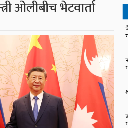
मन्त्री ओलीबीच भेटवार्ता
व
ग
न
ग
श
प
ग