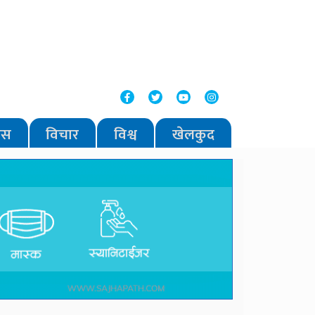
वास
विचार
विश्व
खेलकुद