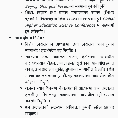
असोज ४ गतेसम्म चीनको गोन्जाउ र सांघाईमा हुने
12th
Beijing–Shanghai Forum
मा सहभागी हुन स्वीकृति ।
शिक्षा, विज्ञान तथा प्रविधि मन्त्रालयका सचिव (शिक्षा)
चूडामणि पौडेललाई कात्तिक ११–१३ मा लण्डनमा हुने
Global
Higher Education Science Conference
मा सहभागी
हुन स्वीकृति ।
न्याय क्षेत्रमा निर्णय
:
विशेष अदालतको अध्यक्षमा उच्च अदालत जनकपुरका
न्यायाधीश सुदर्शनदेव भट्ट नियुक्ति ।
सदस्यमा उच्च अदालत पाटन, हेटौंडाका न्यायाधीश
नारायणप्रसाद पौडेल, उच्च अदालत सुर्खेतका न्यायाधीश हेमन्त
रावल, उच्च अदालत सुर्खेत, जुम्लाका न्यायाधीश डिल्लीरत्न श्रेष्ठ
र उच्च अदालत जनकपुर, वीरगञ्ज इजलासका न्यायाधीश उमेश
कोइराला नियुक्ति ।
राजस्व न्यायाधिकरण नेपालगञ्जको अध्यक्षमा उच्च अदालत
तुलसीपुर, नेपालगञ्ज इजलासका न्यायाधीश मुनेन्द्रप्रसाद
अवस्थी नियुक्ति ।
श्रम अदालतको सदस्यमा अधिवक्ता कुमारी खरेल (झापा)
नियुक्ति ।