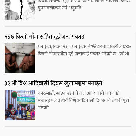
विवादसम्बन्धी मुद्दामा सर्वोच्च अदालतले अघिल्लो आदेश
पुनरावलोकन गर्न अनुमति
६४७ किलो गाँजासहित दुई जना पक्राउ
धनकुटा,साउन २१ । धनकुटाको भेडेटारबाट प्रहरीले ६४७
किलो गाँजासहित दुई जनालाई पक्राउ गरेको छ। कोशी
३२औँ विश्व आदिवासी दिवस खुलामञ्चमा मनाइने
काठमाडौँ, साउन २१ । नेपाल आदिवासी जनजाति
महासङ्घले ३२औँ विश्व आदिवासी दिवसको तयारी पूरा
भएको