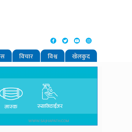
वास
विचार
विश्व
खेलकुद