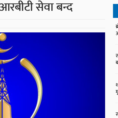
रबीटी सेवा बन्द
ब
आ
स
ब
थ
म
स