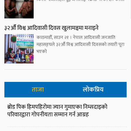
३२औँ विश्व आदिवासी दिवस खुलामञ्चमा मनाइने
काठमाडौँ, साउन २१ । नेपाल आदिवासी जनजाति
महासङ्घले ३२औँ विश्व आदिवासी दिवसको तयारी पूरा
भएको
ताजा
लोकप्रिय
ब्रोड पिक हिमपहिरोमा ज्यान गुमाएका निम्सदाइको
परिवारद्वारा गोपनीयता सम्मान गर्न आग्रह