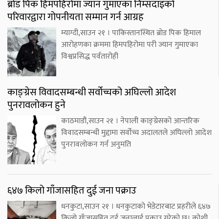
ब्रोड पिक हिमपहिरोमा ज्यान गुमाएका निम्सदाइको
परिवारद्वारा गोपनीयता सम्मान गर्न आग्रह
म्याग्दी,साउन २१ । पाकिस्तानस्थित ब्रोड पिक हिमाल
आरोहणका क्रममा हिमपहिरोमा परी ज्यान गुमाएका
विश्वप्रसिद्ध पर्वतारोही
काङ्ग्रेस विवादसम्बन्धी सर्वोच्चको अघिल्लो आदेश
पुनरावलोकन हुने
काठमाडौं,साउन २१ । नेपाली काङ्ग्रेसको आन्तरिक
विवादसम्बन्धी मुद्दामा सर्वोच्च अदालतले अघिल्लो आदेश
पुनरावलोकन गर्न अनुमति
६४७ किलो गाँजासहित दुई जना पक्राउ
धनकुटा,साउन २१ । धनकुटाको भेडेटारबाट प्रहरीले ६४७
किलो गाँजासहित दुई जनालाई पक्राउ गरेको छ। कोशी