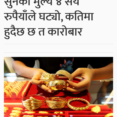
सुनको मुल्य ४ सय
रुपैयाँले घट्यो, कतिमा
हुदैछ छ त कारोबार