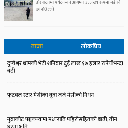
ढोरपाटनमा पर्यटकको आगमन उल्लेख्य रूपमा बढेको
छ।पछिल्लो
ताजा
लोकप्रिय
दुप्चेश्वर धामको भेटी शनिबार दुई लाख १७ हजार रुपैयाँभन्दा
बढी
फुटबल स्टार मेसीका बुबा जर्ज मेसीको निधन
नुवाकोट पञ्चकन्यामा मध्यराति पहिरोसहितको बाढी, तीन
घरमा क्षति