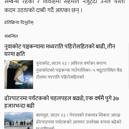
सम्बन्ध रहेको र विवाहमा सहमति नजुट्दा उनले यस्तो
कदम उठाएको दाबी गर्दै आएका छन् ।
प्रतिक्रिया दिनुहोस्
संबन्धित
नुवाकोट पञ्चकन्यामा मध्यराति पहिरोसहितको बाढी, तीन
घरमा क्षति
नुवाकोट, साउन २३ । अविरल वर्षाका कारण
नुवाकोटको पञ्चकन्या गाउँपालिका–५ भद्रुटारस्थित वैद्य
टोलमा गएराति पहिरोसहितको
ढोरपाटनमा पर्यटकको चहलपहल बढ्यो, एक वर्षमै पुगे ३७
हजारभन्दा बढी
बागलुङ, साउन २३ । नेपालको एकमात्र सिकार आरक्ष
ढोरपाटनमा पर्यटकको आगमन उल्लेख्य रूपमा बढेको