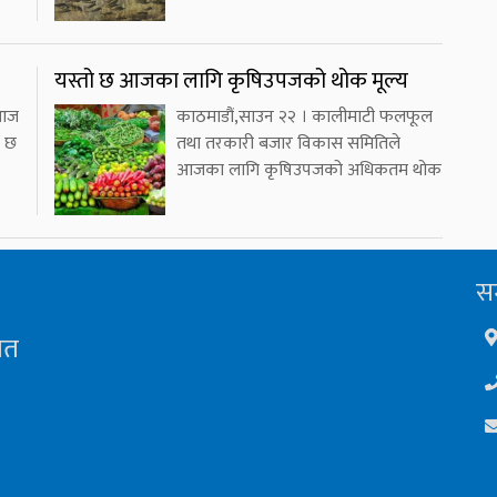
यस्तो छ आजका लागि कृषिउपजको थोक मूल्य
 आज
काठमाडौं,साउन २२ । कालीमाटी फलफूल
ो छ
तथा तरकारी बजार विकास समितिले
आजका लागि कृषिउपजको अधिकतम थोक
सम
ित