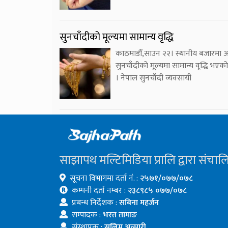
सुनचाँदीको मूल्यमा सामान्य वृद्धि
काठमाडौँ,साउन २२। स्थानीय बजारमा
सुनचाँदीको मूल्यमा सामान्य वृद्धि भएक
। नेपाल सुनचाँदी व्यवसायी
साझापथ मल्टिमिडिया प्रालि द्वारा संचाल
सूचना विभागमा दर्ता नं. :
२५७१/०७७/०७८
कम्पनी दर्ता नम्बर :
२३८९८५ ०७७/०७८
प्रबन्ध निर्देशक :
सबिना महर्जन
सम्पादक :
भरत तामाङ
संस्थापक :
सलिम अन्सारी