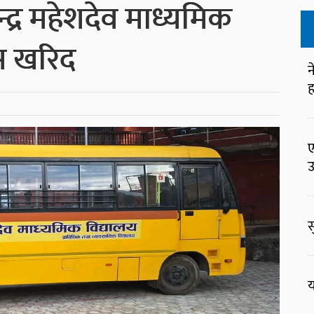
द्र महेशदेव माध्यमिक
बस खरिद
न
ह
ए
उ
स
य