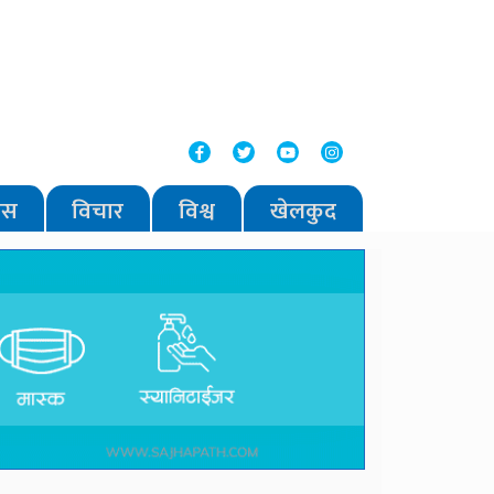
वास
विचार
विश्व
खेलकुद