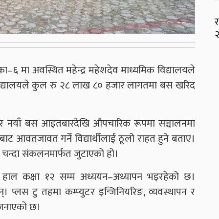
र
२
ा–६ मा अवस्थित महेन्द्र महेशदेव माध्यमिक विद्यालयले
 विद्यालयले कुल रु २८ लाख ८० हजार लागतमा बस खरिद
अनुसार नयाँ बस आइतबारदेखि औपचारिक रूपमा सञ्चालनमा
ाट आवतजावत गर्ने विद्यार्थीलाई ठूलो राहत हुने बताए।
न्दा संकलनमार्फत जुटाएको हो।
ा हाल कक्षा १२ सम्म अध्ययन–अध्यापन भइरहेको छ।
्। प्लस टु तहमा कम्प्युटर इन्जिनियरिङ, व्यवस्थापन र
े जनाएको छ।