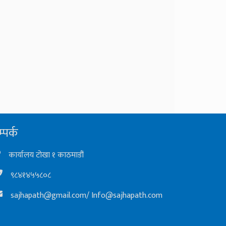
्पर्क
कार्यालय टोखा १ काठमाडौं
९८४१४५५८०८
sajhapath@gmail.com
/
Info@sajhapath.com