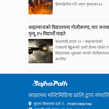
हिमपहिरोमा परी ज्यान गुमाएका १०
थाइल्यान्डको विद्यालयमा गोलीकाण्ड, चार जना
मृत्यु, १५ विद्यार्थी घाइते
काठमाडौं,साउन २२ । थाइल्यान्डको
राजधानी बैङ्ककको उत्तरी क्षेत्रमा रहेको 
विद्यालयमा शुक्रबार भएको गोलीकाण्डम
कम्तीमा
साझापथ मल्टिमिडिया प्रालि द्वारा संचाल
सूचना विभागमा दर्ता नं. :
२५७१/०७७/०७८