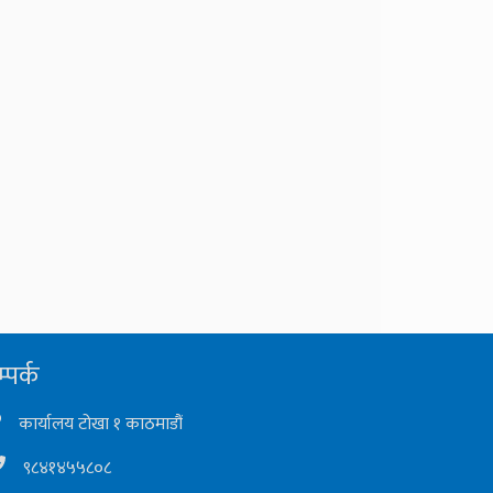
्पर्क
कार्यालय टोखा १ काठमाडौं
९८४१४५५८०८