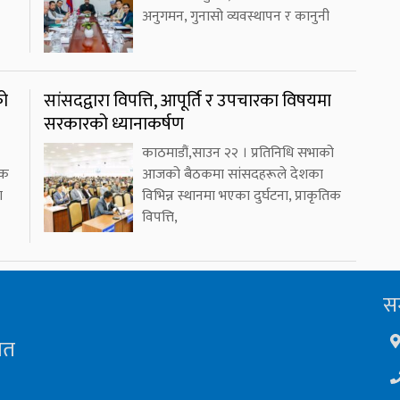
अनुगमन, गुनासो व्यवस्थापन र कानुनी
को
सांसदद्वारा विपत्ति, आपूर्ति र उपचारका विषयमा
सरकारको ध्यानाकर्षण
काठमाडौं,साउन २२ । प्रतिनिधि सभाको
एक
आजको बैठकमा सांसदहरूले देशका
ा
विभिन्न स्थानमा भएका दुर्घटना, प्राकृतिक
विपत्ति,
सम
ित