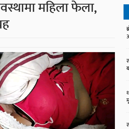
अवस्थामा महिला फेला,
रह
ब
आ
स
ब
थ
म
स