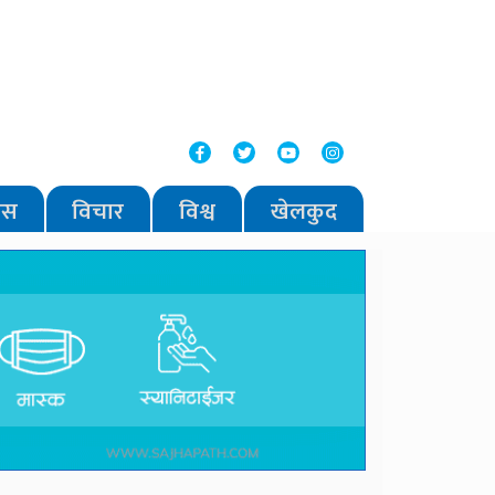
वास
विचार
विश्व
खेलकुद