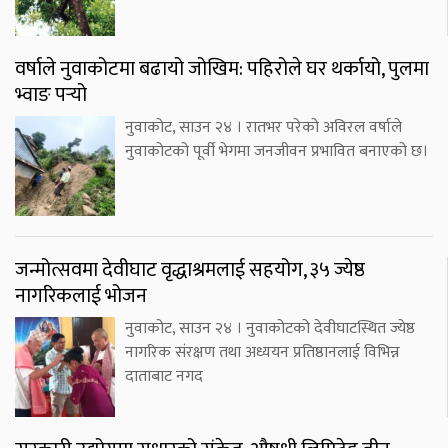
वर्षाले नुवाकोटमा बढायो जोखिम: पहिरोले घर थर्कायो, पुलमा
भ्वाङ पर्‍यो
नुवाकोट, साउन २४ । रातभर परेको अविरल वर्षाले
नुवाकोटको पूर्वी भेगमा जनजीवन प्रभावित बनाएको छ।
जन्मोत्सवमा देवीघाट वृद्धाश्रमलाई सहयोग, ३५ ज्येष्ठ
नागरिकलाई भोजन
नुवाकोट, साउन २४ । नुवाकोटको देवीघाटस्थित ज्येष्ठ
नागरिक संरक्षण तथा अध्ययन प्रतिष्ठानलाई विभिन्न
दाताबाट नगद