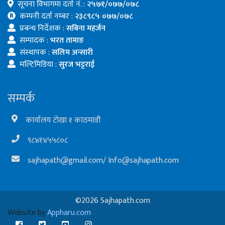
सूचना विभागमा दर्ता नं. :
२५७१/०७७/०७८
कम्पनी दर्ता नम्बर :
२३८९८५ ०७७/०७८
प्रबन्ध निर्देशक :
सबिना महर्जन
सम्पादक :
भरत तामाङ
संस्थापक :
सलिम अन्सारी
मल्टिमिडिया :
सुरज भट्टराई
सम्पर्क
कार्यालय टोखा १ काठमाडौं
९८४१४५५८०८
sajhapath@gmail.com
/
Info@sajhapath.com
©2026 Sajhapath.com
Website by
Appharu.com