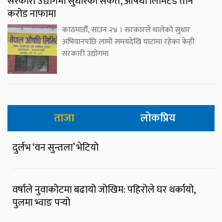
सरकारी उद्योगमा सुधारको संकेत, औषधी लिमिटेड तीन
करोड नाफामा
काठमाडौँ, साउन २४ । सरकारले थालेको सुधार
अभियानपछि लामो समयदेखि घाटामा रहेका केही
सरकारी उद्योगमा
ताजा
लोकप्रिय
दुर्लभ ‘वन सुन्तला’ भेटियो
वर्षाले नुवाकोटमा बढायो जोखिम: पहिरोले घर थर्कायो,
पुलमा भ्वाङ पर्‍यो