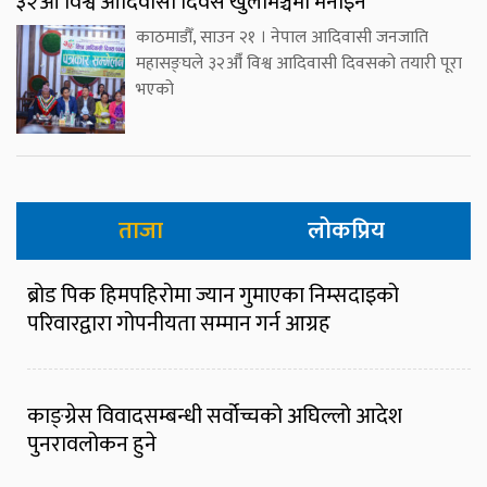
३२औँ विश्व आदिवासी दिवस खुलामञ्चमा मनाइने
काठमाडौँ, साउन २१ । नेपाल आदिवासी जनजाति
महासङ्घले ३२औँ विश्व आदिवासी दिवसको तयारी पूरा
भएको
ताजा
लोकप्रिय
ब्रोड पिक हिमपहिरोमा ज्यान गुमाएका निम्सदाइको
परिवारद्वारा गोपनीयता सम्मान गर्न आग्रह
काङ्ग्रेस विवादसम्बन्धी सर्वोच्चको अघिल्लो आदेश
पुनरावलोकन हुने