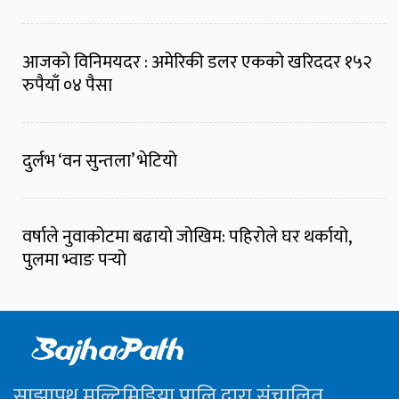
आजको विनिमयदर : अमेरिकी डलर एकको खरिददर १५२
रुपैयाँ ०४ पैसा
दुर्लभ ‘वन सुन्तला’ भेटियो
वर्षाले नुवाकोटमा बढायो जोखिम: पहिरोले घर थर्कायो,
पुलमा भ्वाङ पर्‍यो
साझापथ मल्टिमिडिया प्रालि द्वारा संचालित