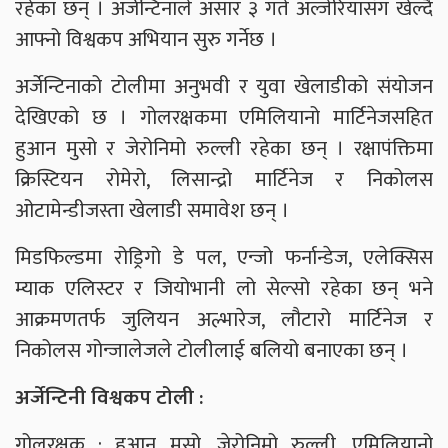
रहेका छन् । अर्जेन्टिनाले असार ३ गते अल्जेरियासँग खेल्दै
आफ्नो विश्वकप अभियान सुरु गर्नेछ ।
अर्जेन्टिनाको टोलीमा अनुभवी र युवा खेलाडीको संयोजन
देखिएको छ । गोलरक्षकमा एमिलियानो मार्टिनेजसहित
हुआन मुसो र जेरोनिमो रुल्ली रहेका छन् । रक्षापंक्तिमा
क्रिस्टियन रोमेरो, लिसान्द्रो मार्टिनेज र निकोलस
ओटामेन्डीजस्ता खेलाडी समावेश छन् ।
मिडफिल्डमा रोड्रिगो डे पल, एन्जो फर्नान्डेज, एलेक्सिस
म्याक एलिस्टर र जियोभानी लो सेल्सो रहेका छन् भने
आक्रमणतर्फ जुलियन अल्भारेज, लौटारो मार्टिनेज र
निकोलस गोन्जालेजले टोलीलाई बलियो बनाएका छन् ।
अर्जेन्टिनी विश्वकप टोली :
गोलरक्षक : हुआन मुसो, जेरोनिमो रुल्ली, एमिलियानो