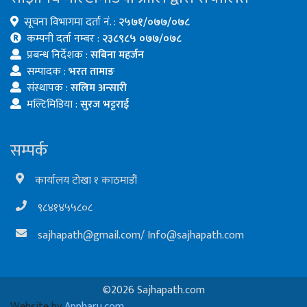
सूचना विभागमा दर्ता नं. :
२५७१/०७७/०७८
कम्पनी दर्ता नम्बर :
२३८९८५ ०७७/०७८
प्रबन्ध निर्देशक :
सबिना महर्जन
सम्पादक :
भरत तामाङ
संस्थापक :
सलिम अन्सारी
मल्टिमिडिया :
सुरज भट्टराई
सम्पर्क
कार्यालय टोखा १ काठमाडौं
९८४१४५५८०८
sajhapath@gmail.com
/
Info@sajhapath.com
©2026 Sajhapath.com
Website by
Appharu.com