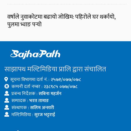
वर्षाले नुवाकोटमा बढायो जोखिम: पहिरोले घर थर्कायो,
पुलमा भ्वाङ पर्‍यो
साझापथ मल्टिमिडिया प्रालि द्वारा संचालित
सूचना विभागमा दर्ता नं. :
२५७१/०७७/०७८
कम्पनी दर्ता नम्बर :
२३८९८५ ०७७/०७८
प्रबन्ध निर्देशक :
सबिना महर्जन
सम्पादक :
भरत तामाङ
संस्थापक :
सलिम अन्सारी
मल्टिमिडिया :
सुरज भट्टराई