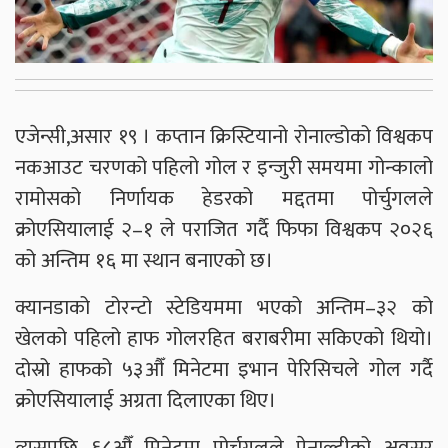
एजेन्सी,असार १९ । कप्तान क्रिस्टियानो रोनाल्डोको विश्वकप
नकआउट चरणको पहिलो गोल र इन्जुरी समयमा गोन्कालो
रामोसको निर्णायक हेडरको मद्दतमा पोर्चुगलले
क्रोएसियालाई २–१ ले पराजित गर्दै फिफा विश्वकप २०२६
को अन्तिम १६ मा स्थान बनाएको छ।
क्यानडाको टोरन्टो स्टेडियममा भएको अन्तिम–३२ को
खेलको पहिलो हाफ गोलरहित बराबरीमा सकिएको थियो।
दोस्रो हाफको ५३औँ मिनेटमा इभान पेरिसिचले गोल गर्दै
क्रोएसियालाई अग्रता दिलाएका थिए।
त्यसपछि ६८औँ मिनेटमा पोर्चुगलले पेनाल्टीको अवसर