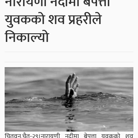
नारायणी नदीमा बेपत्ता
युवकको शव प्रहरीले
निकाल्यो
चितवन,चैत-२९।नारायणी नदीमा बेपत्ता युवकको शव