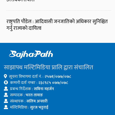
राष्ट्रपति पौडेल : आदिवासी जनजातिको अधिकार सुनिश्चित
गर्नु राज्यको दायित्व
साझापथ मल्टिमिडिया प्रालि द्वारा संचालित
सूचना विभागमा दर्ता नं. :
२५७१/०७७/०७८
कम्पनी दर्ता नम्बर :
२३८९८५ ०७७/०७८
प्रबन्ध निर्देशक :
सबिना महर्जन
सम्पादक :
भरत तामाङ
संस्थापक :
सलिम अन्सारी
मल्टिमिडिया :
सुरज भट्टराई