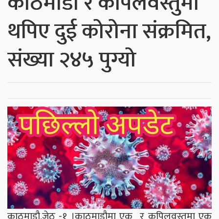
काठमाडौ र कपिलवस्तुमा
थपिए दुई कोरोना संक्रमित,
संख्या २४५ पुग्यो
काठमाडौ,जेठ -१ ।काठमाडौमा एक र कपिलवस्तुमा एक