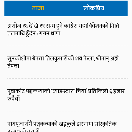
ताजा
लोकप्रिय
असोज १६ देखि १९ सम्म हुने कांग्रेस महाधिवेशनको मिति
तलमाथि हुँदैन : गगन थापा
सुनकोशीमा बेपत्ता तिलकुमारीको शव फेला, श्रीमान् अझै
बेपत्ता
नुवाकोट पञ्चकन्याको ‘घ्याङस्वारा चिया’ प्रतिकिलो ६ हजार
रुपैयाँ
नागपूजासँगै पञ्चकन्याको खड्कुले झरनामा सांस्कृतिक
उत्सवको तयारी