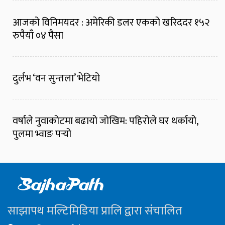
आजको विनिमयदर : अमेरिकी डलर एकको खरिददर १५२
रुपैयाँ ०४ पैसा
दुर्लभ ‘वन सुन्तला’ भेटियो
वर्षाले नुवाकोटमा बढायो जोखिम: पहिरोले घर थर्कायो,
पुलमा भ्वाङ पर्‍यो
साझापथ मल्टिमिडिया प्रालि द्वारा संचालित