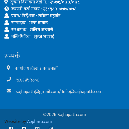
सूचना विभागमा दर्ता नं. :
२५७१/०७७/०७८
कम्पनी दर्ता नम्बर :
२३८९८५ ०७७/०७८
प्रबन्ध निर्देशक :
सबिना महर्जन
सम्पादक :
भरत तामाङ
संस्थापक :
सलिम अन्सारी
मल्टिमिडिया :
सुरज भट्टराई
सम्पर्क
कार्यालय टोखा १ काठमाडौं
९८४१४५५८०८
sajhapath@gmail.com
/
Info@sajhapath.com
©2026 Sajhapath.com
Website by
Appharu.com