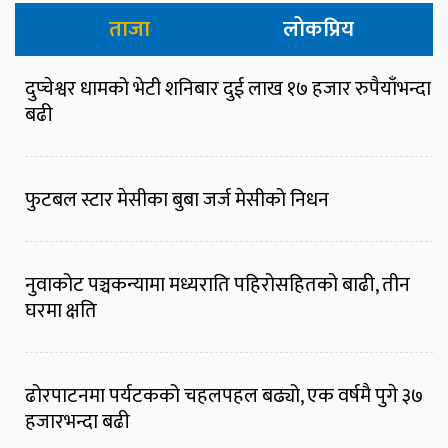
ताजा
लोकप्रिय
दुप्चेश्वर धामको भेटी शनिबार दुई लाख १७ हजार रुपैयाँभन्दा
बढी
फुटबल स्टार मेसीका बुबा जर्ज मेसीको निधन
नुवाकोट पञ्चकन्यामा मध्यराति पहिरोसहितको बाढी, तीन
घरमा क्षति
ढोरपाटनमा पर्यटकको चहलपहल बढ्यो, एक वर्षमै पुगे ३७
हजारभन्दा बढी