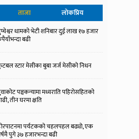
ताजा
लोकप्रिय
ुप्चेश्वर धामको भेटी शनिबार दुई लाख १७ हजार
ुपैयाँभन्दा बढी
ुटबल स्टार मेसीका बुबा जर्ज मेसीको निधन
ुवाकोट पञ्चकन्यामा मध्यराति पहिरोसहितको
ाढी, तीन घरमा क्षति
ोरपाटनमा पर्यटकको चहलपहल बढ्यो, एक
र्षमै पुगे ३७ हजारभन्दा बढी