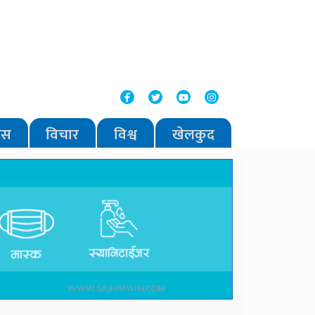
वास
विचार
विश्व
खेलकुद