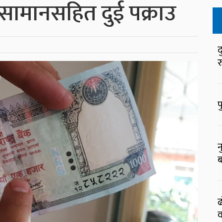
सामानसहित दुई पक्राउ
द
र
फ
न
ब
ढ
व