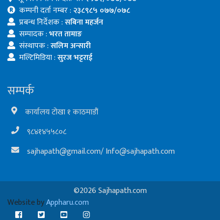
कम्पनी दर्ता नम्बर :
२३८९८५ ०७७/०७८
प्रबन्ध निर्देशक :
सबिना महर्जन
सम्पादक :
भरत तामाङ
संस्थापक :
सलिम अन्सारी
मल्टिमिडिया :
सुरज भट्टराई
सम्पर्क
कार्यालय टोखा १ काठमाडौं
९८४१४५५८०८
sajhapath@gmail.com
/
Info@sajhapath.com
©2026 Sajhapath.com
Website by
Appharu.com