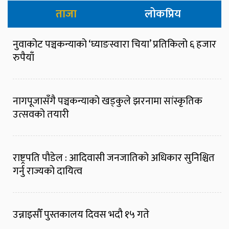
ताजा
लोकप्रिय
नुवाकोट पञ्चकन्याको ‘घ्याङस्वारा चिया’ प्रतिकिलो ६ हजार
रुपैयाँ
नागपूजासँगै पञ्चकन्याको खड्कुले झरनामा सांस्कृतिक
उत्सवको तयारी
राष्ट्रपति पौडेल : आदिवासी जनजातिको अधिकार सुनिश्चित
गर्नु राज्यको दायित्व
उन्नाइसौँ पुस्तकालय दिवस भदौ १५ गते