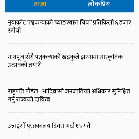
ताजा
लोकप्रिय
नुवाकोट पञ्चकन्याको ‘घ्याङस्वारा चिया’ प्रतिकिलो ६ हजार
रुपैयाँ
नागपूजासँगै पञ्चकन्याको खड्कुले झरनामा सांस्कृतिक
उत्सवको तयारी
राष्ट्रपति पौडेल : आदिवासी जनजातिको अधिकार सुनिश्चित
गर्नु राज्यको दायित्व
उन्नाइसौँ पुस्तकालय दिवस भदौ १५ गते