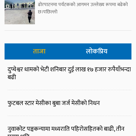
ढोरपाटनमा पर्यटकको आगमन उल्लेख्य रूपमा बढेको
छ।पछिल्लो
ताजा
लोकप्रिय
दुप्चेश्वर धामको भेटी शनिबार दुई लाख १७ हजार रुपैयाँभन्दा
बढी
फुटबल स्टार मेसीका बुबा जर्ज मेसीको निधन
नुवाकोट पञ्चकन्यामा मध्यराति पहिरोसहितको बाढी, तीन