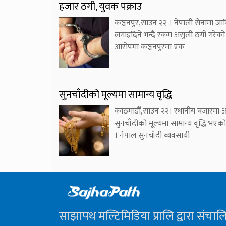
हजार ठगी, युवक पक्राउ
कञ्चनपुर,साउन २२ । नेपाली सेनामा जा
लगाइदिने भन्दै रकम असुली ठगी गरेको
आरोपमा कञ्चनपुरमा एक
सुनचाँदीको मूल्यमा सामान्य वृद्धि
काठमाडौँ,साउन २२। स्थानीय बजारमा
सुनचाँदीको मूल्यमा सामान्य वृद्धि भएक
। नेपाल सुनचाँदी व्यवसायी
साझापथ मल्टिमिडिया प्रालि द्वारा संचाल