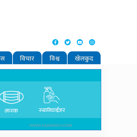
वास
विचार
विश्व
खेलकुद