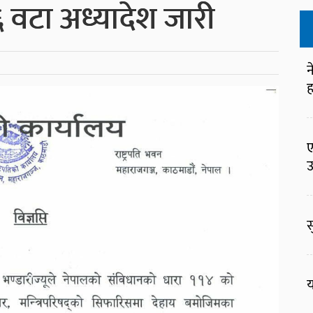
रा ६ वटा अध्यादेश जारी
न
ह
ए
उ
स
य