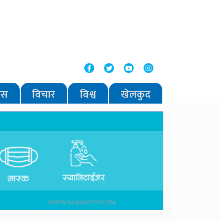
वास
विचार
विश्व
खेलकुद