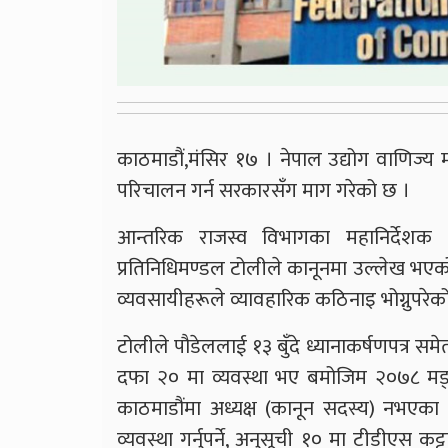
काठमाडौं,मंसिर १७ । नेपाल उद्योग वाणिज्य 
परिचालन गर्न सरकारसँग माग गरेको छ ।
आन्तरिक राजस्व विभागका महानिर्देशक
प्रतिनिधिमण्डल टोलीले कानूनमा उल्लेख भएको व
व्यवसायीहरूले व्यावहारिक कठिनाइ भोग्नुपरेको
टोलीले पौडेललाई १३ बुँदे ध्यानाकर्षणपत्र स
दफा २० मा व्यवस्था भए बमोजिम २०७८ मङ्सिर
काठमाडौंमा अध्यक्ष (कानून सदस्य) नभएका 
व्यवस्था गर्नुपर्ने, अनुसूची १० मा टीडीएस कट