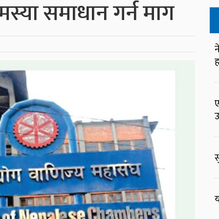
स्या समाधान गर्न माग
न
ह
ए
उ
स
य