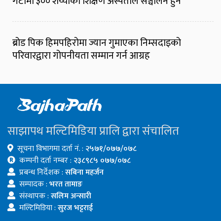
गेटामा ३०० शय्याको शिक्षण अस्पताल सञ्चालन हुने
ब्रोड पिक हिमपहिरोमा ज्यान गुमाएका निम्सदाइको
परिवारद्वारा गोपनीयता सम्मान गर्न आग्रह
साझापथ मल्टिमिडिया प्रालि द्वारा संचालित
सूचना विभागमा दर्ता नं. :
२५७१/०७७/०७८
कम्पनी दर्ता नम्बर :
२३८९८५ ०७७/०७८
प्रबन्ध निर्देशक :
सबिना महर्जन
सम्पादक :
भरत तामाङ
संस्थापक :
सलिम अन्सारी
मल्टिमिडिया :
सुरज भट्टराई