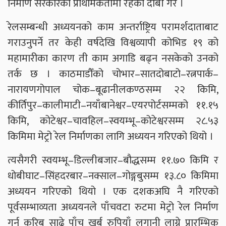
निर्माण सरकारको प्राथमिकतामा रहेको दाबी गरे ।
रेलसम्बन्धी अध्ययनको काम अन्तर्राष्ट्रिय परामर्शदाताबाट
गराउनुपर्ने तर केही वर्षदेखि विश्वव्यापी कोभिड १९ को
महामारीका कारण ती काम अगाडि बढ्न नसकेको उनको
तर्क छ । काठमाडौँको चोभार–सातदोबाटो–रत्नपार्क–
नारायणगोपाल चोक–बूढानीलकण्ठसम्म २२ किमि,
कीर्तिपुर–कालीमाटी–नयाँबानेश्वर–एयरपोर्टसम्मको ११.१५
किमि, कोटेश्वर–चावहिल–स्वयम्भू–कोटेश्वरसम्म २८.५३
किमिमा मेट्रो रेल निर्माणका लागि अध्ययन गरिएको थियो ।
त्यसैगरी स्वयम्भू–डिल्लीबजार–बौद्धसम्म ११.७० किमि र
धोबीघाट–सिंहदरबार–नक्साल–गोङ्गबुसम्म १३.८० किमिमा
अध्ययन गरिएको थियो । एक दशकअघि नै गरिएको
पूर्वसम्भाव्यता अध्ययनले पाँचवटा रुटमा मेट्रो रेल निर्माण
गर्न करिब साढे पाँच खर्ब रुपियाँ लगानी लाग्ने प्रारम्भिक