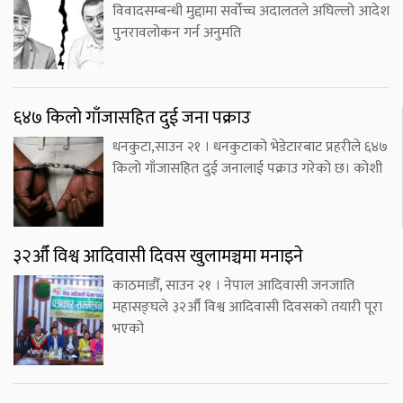
विवादसम्बन्धी मुद्दामा सर्वोच्च अदालतले अघिल्लो आदेश
पुनरावलोकन गर्न अनुमति
६४७ किलो गाँजासहित दुई जना पक्राउ
धनकुटा,साउन २१ । धनकुटाको भेडेटारबाट प्रहरीले ६४७
किलो गाँजासहित दुई जनालाई पक्राउ गरेको छ। कोशी
३२औँ विश्व आदिवासी दिवस खुलामञ्चमा मनाइने
काठमाडौँ, साउन २१ । नेपाल आदिवासी जनजाति
महासङ्घले ३२औँ विश्व आदिवासी दिवसको तयारी पूरा
भएको