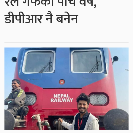
रेल गफका पाँच वर्ष,
डीपीआर नै बनेन