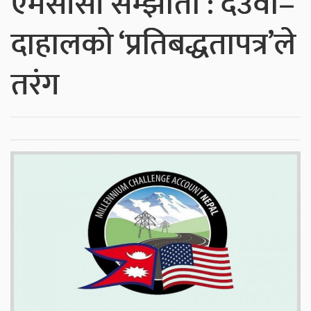
एमसीसी सम्झौता : देउवा–
दाहालको ‘प्रतिबद्धतापत्र’ले
तरंग