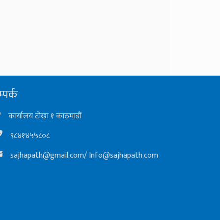
्पर्क
कार्यालय टोखा १ काठमाडौं
९८४१४५५८०८
sajhapath@gmail.com
/
Info@sajhapath.com