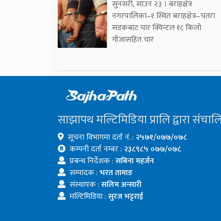
सुनसरी, साउन २३ । बराहक्षेत्र
नगरपालिका–१ स्थित बराहक्षेत्र–चतरा
सडकबाट चार क्विन्टल १८ किलो
गाँजासहित चार
साझापथ मल्टिमिडिया प्रालि द्वारा संचाल
सूचना विभागमा दर्ता नं. :
२५७१/०७७/०७८
कम्पनी दर्ता नम्बर :
२३८९८५ ०७७/०७८
प्रबन्ध निर्देशक :
सबिना महर्जन
सम्पादक :
भरत तामाङ
संस्थापक :
सलिम अन्सारी
मल्टिमिडिया :
सुरज भट्टराई