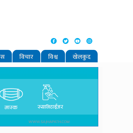
वास
विचार
विश्व
खेलकुद