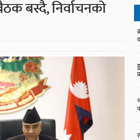
ैठक बस्दै, निर्वाचनको
ढ
व
ह
प
च
प
र