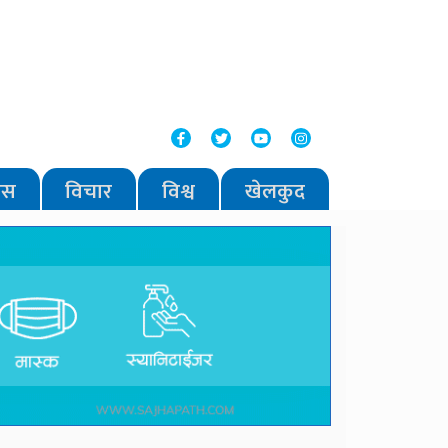
वास
विचार
विश्व
खेलकुद