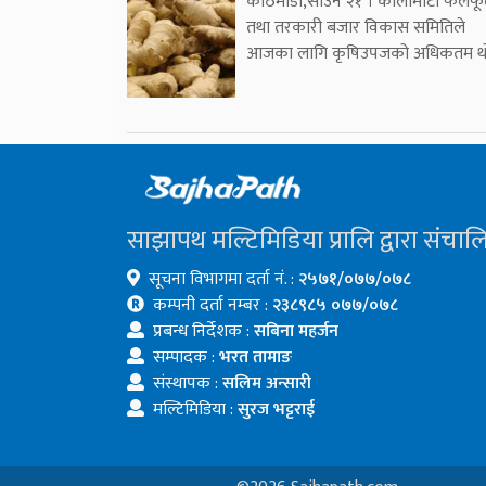
काठमाडौँ,साउन २१ । कालीमाटी फलफ
तथा तरकारी बजार विकास समितिले
आजका लागि कृषिउपजको अधिकतम 
साझापथ मल्टिमिडिया प्रालि द्वारा संचाल
सूचना विभागमा दर्ता नं. :
२५७१/०७७/०७८
कम्पनी दर्ता नम्बर :
२३८९८५ ०७७/०७८
प्रबन्ध निर्देशक :
सबिना महर्जन
सम्पादक :
भरत तामाङ
संस्थापक :
सलिम अन्सारी
मल्टिमिडिया :
सुरज भट्टराई