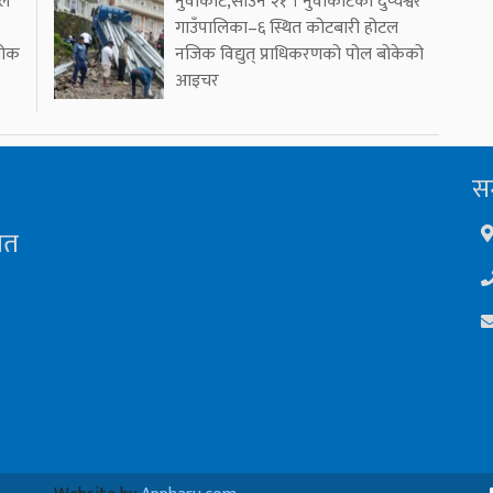
ूल
नुवाकोट,साउन २१ । नुवाकोटको दुप्चेश्वर
गाउँपालिका–६ स्थित कोटबारी होटल
थोक
नजिक विद्युत् प्राधिकरणको पोल बोकेको
आइचर
सम
ित