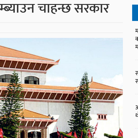
म्ब्याउन चाहन्छ सरकार
म
क
म
स
स
अ
थ