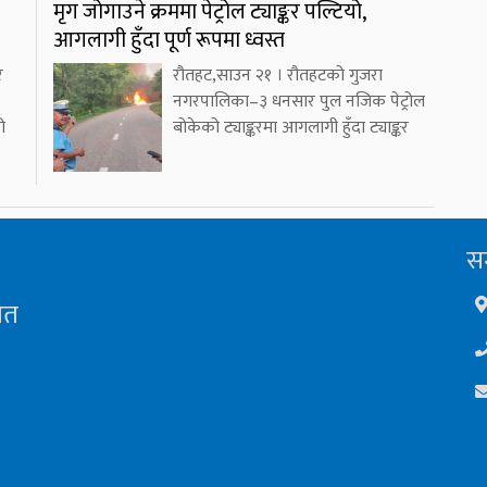
मृग जोगाउने क्रममा पेट्रोल ट्याङ्कर पल्टियो,
आगलागी हुँदा पूर्ण रूपमा ध्वस्त
र
रौतहट,साउन २१ । रौतहटको गुजरा
नगरपालिका–३ धनसार पुल नजिक पेट्रोल
ो
बोकेको ट्याङ्करमा आगलागी हुँदा ट्याङ्कर
सम
ित