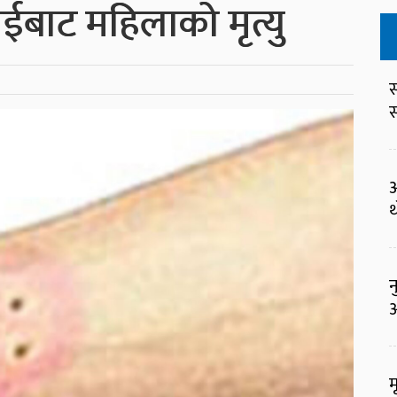
ाईबाट महिलाको मृत्यु
स
स
अ
थ
न
आ
म