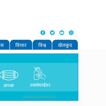
वास
विचार
विश्व
खेलकुद