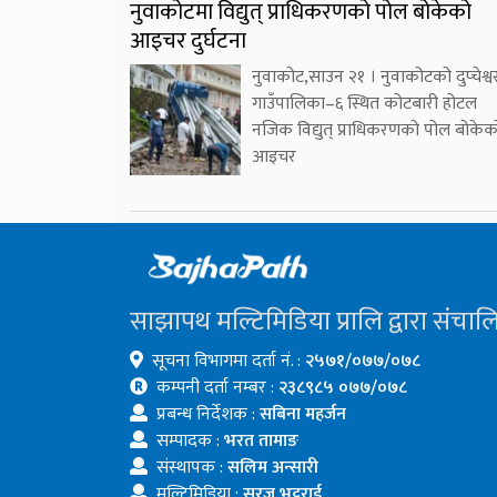
नुवाकोटमा विद्युत् प्राधिकरणको पोल बोकेको
आइचर दुर्घटना
नुवाकोट,साउन २१ । नुवाकोटको दुप्चेश्व
गाउँपालिका–६ स्थित कोटबारी होटल
नजिक विद्युत् प्राधिकरणको पोल बोकेक
आइचर
साझापथ मल्टिमिडिया प्रालि द्वारा संचाल
सूचना विभागमा दर्ता नं. :
२५७१/०७७/०७८
कम्पनी दर्ता नम्बर :
२३८९८५ ०७७/०७८
प्रबन्ध निर्देशक :
सबिना महर्जन
सम्पादक :
भरत तामाङ
संस्थापक :
सलिम अन्सारी
मल्टिमिडिया :
सुरज भट्टराई