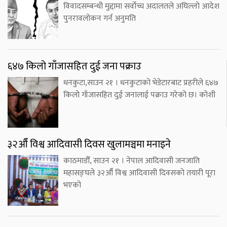
विवादसम्बन्धी मुद्दामा सर्वोच्च अदालतले अघिल्लो आदेश
पुनरावलोकन गर्न अनुमति
६४७ किलो गाँजासहित दुई जना पक्राउ
धनकुटा,साउन २१ । धनकुटाको भेडेटारबाट प्रहरीले ६४७
किलो गाँजासहित दुई जनालाई पक्राउ गरेको छ। कोशी
३२औँ विश्व आदिवासी दिवस खुलामञ्चमा मनाइने
काठमाडौँ, साउन २१ । नेपाल आदिवासी जनजाति
महासङ्घले ३२औँ विश्व आदिवासी दिवसको तयारी पूरा
भएको