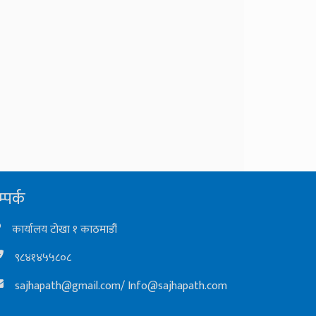
्पर्क
कार्यालय टोखा १ काठमाडौं
९८४१४५५८०८
sajhapath@gmail.com
/
Info@sajhapath.com