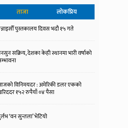
ताजा
लोकप्रिय
न्नाइसौँ पुस्तकालय दिवस भदौ १५ गते
नसुन सक्रिय, देशका केही स्थानमा भारी वर्षाको
म्भावना
आजको विनिमयदर : अमेरिकी डलर एकको
रिददर १५२ रुपैयाँ ०४ पैसा
ुर्लभ ‘वन सुन्तला’ भेटियो