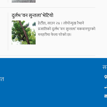
दुर्लभ ‘वन सुन्तला’ भेटियो
हेटौँडा, साउन २४ । लोपोन्मुख रैथाने
प्रजातिको दुर्लभ ‘वन सुन्तला’ मकवानपुरको
मनहरीमा फेला परेको छ।
सम
ित