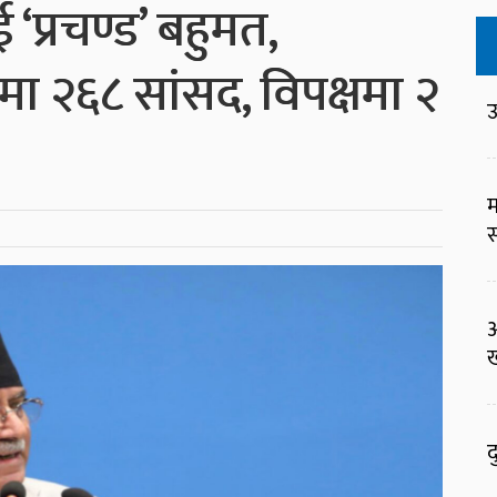
 ‘प्रचण्ड’ बहुमत,
मा २६८ सांसद, विपक्षमा २
उ
म
स
ख
द