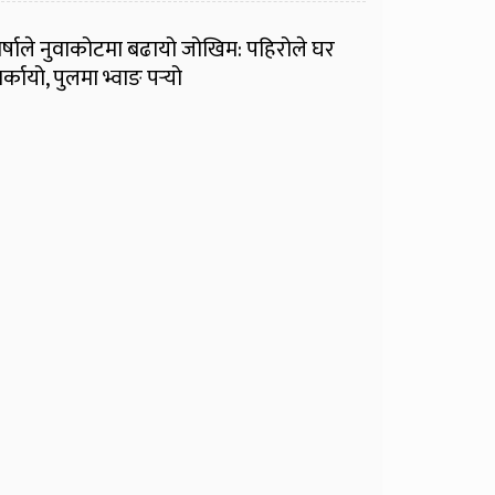
र्षाले नुवाकोटमा बढायो जोखिम: पहिरोले घर
र्कायो, पुलमा भ्वाङ पर्‍यो