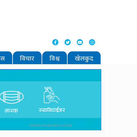
वास
विचार
विश्व
खेलकुद