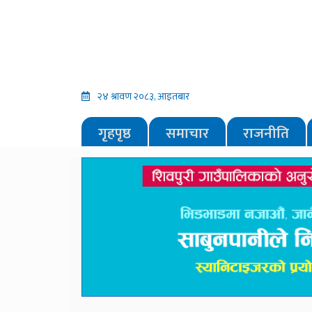
२४ श्रावण २०८३, आइतबार
गृहपृष्ठ
समाचार
राजनीति