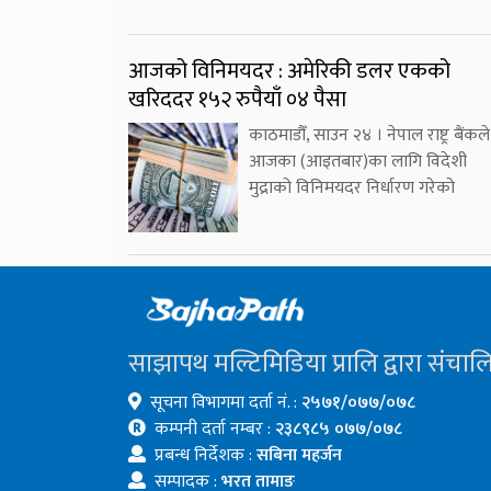
आजको विनिमयदर : अमेरिकी डलर एकको
खरिददर १५२ रुपैयाँ ०४ पैसा
काठमाडौँ, साउन २४ । नेपाल राष्ट्र बैंकले
आजका (आइतबार)का लागि विदेशी
मुद्राको विनिमयदर निर्धारण गरेको
साझापथ मल्टिमिडिया प्रालि द्वारा संचाल
सूचना विभागमा दर्ता नं. :
२५७१/०७७/०७८
कम्पनी दर्ता नम्बर :
२३८९८५ ०७७/०७८
प्रबन्ध निर्देशक :
सबिना महर्जन
सम्पादक :
भरत तामाङ