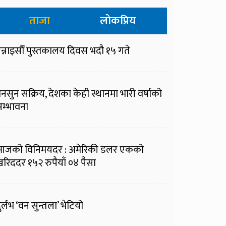
ताजा
लोकप्रिय
न्नाइसौँ पुस्तकालय दिवस भदौ १५ गते
नसुन सक्रिय, देशका केही स्थानमा भारी वर्षाको
म्भावना
आजको विनिमयदर : अमेरिकी डलर एकको
रिददर १५२ रुपैयाँ ०४ पैसा
ुर्लभ ‘वन सुन्तला’ भेटियो