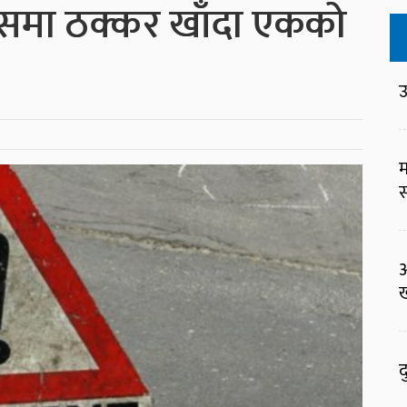
समा ठक्कर खाँदा एकको
उ
म
स
ख
द