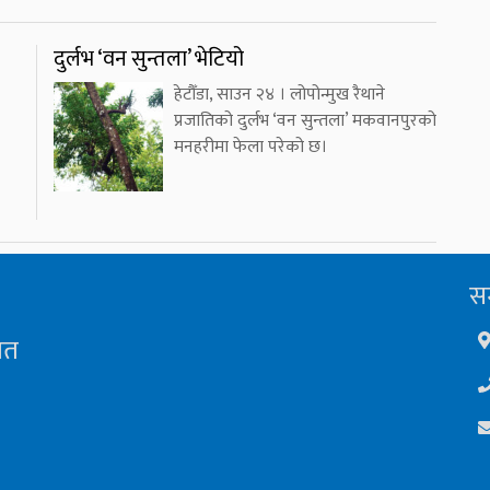
दुर्लभ ‘वन सुन्तला’ भेटियो
हेटौँडा, साउन २४ । लोपोन्मुख रैथाने
प्रजातिको दुर्लभ ‘वन सुन्तला’ मकवानपुरको
मनहरीमा फेला परेको छ।
सम
ित