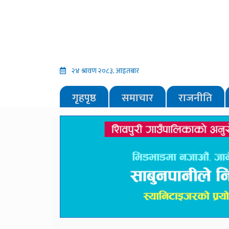
२४ श्रावण २०८३, आइतबार
गृहपृष्ठ
समाचार
राजनीति