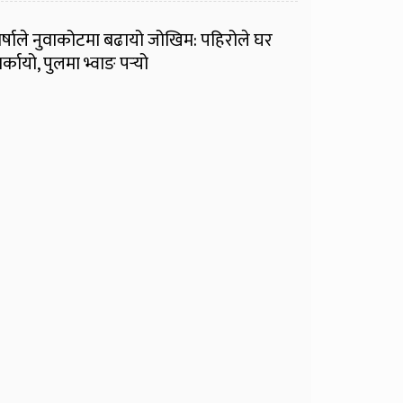
र्षाले नुवाकोटमा बढायो जोखिम: पहिरोले घर
र्कायो, पुलमा भ्वाङ पर्‍यो