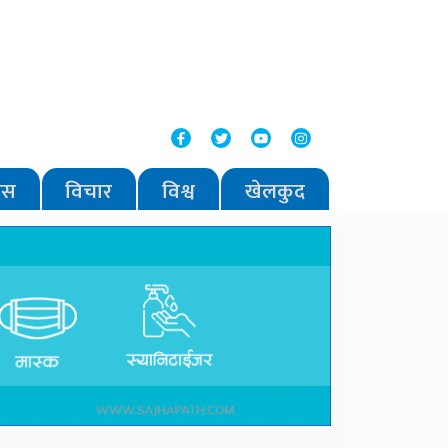
वास
विचार
विश्व
खेलकुद