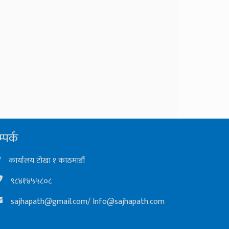
्पर्क
कार्यालय टोखा १ काठमाडौं
९८४१४५५८०८
sajhapath@gmail.com
/
Info@sajhapath.com